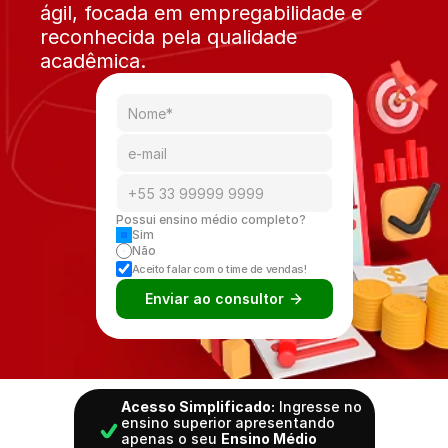
ágil, focada em empregabilidade e 
reconhecida pela qualidade 
acadêmica.
Possui ensino médio completo? 
Sim
Não
Aceito falar com o time de vendas!
Enviar ao consultor 
Acesso Simplificado:
 Ingresse no 
ensino superior apresentando 
apenas o seu 
Ensino Médio 