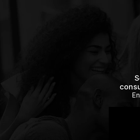
S
consu
En