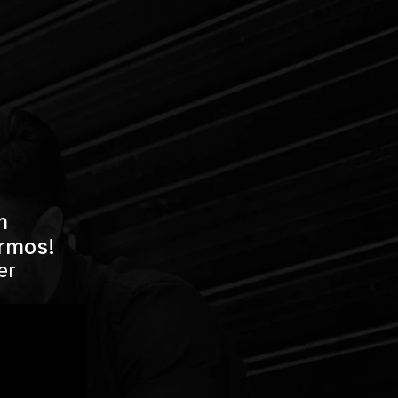
 
armos!
r 